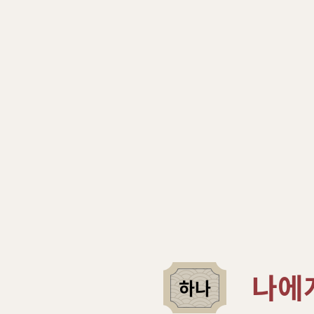
나에
하나